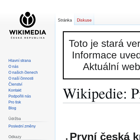
Stránka
Diskuse
Toto je stará v
Informace uved
Hlavní strana
Aktuální we
O nás
O našich členech
O naší činnosti
Členství
Wikipedie: P
Kontakt
Podpořili nás
Pro tisk
Blog
Skočit
Skočit
na
na
Údržba
navigaci
vyhledávání
Poslední změny
První česká k
Odkazy