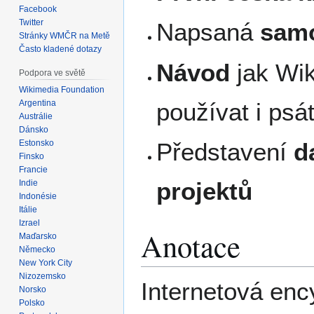
Facebook
Twitter
Napsaná
samo
Stránky WMČR na Metě
Často kladené dotazy
Návod
jak Wiki
Podpora ve světě
Wikimedia Foundation
používat i psá
Argentina
Austrálie
Dánsko
Estonsko
Představení
d
Finsko
Francie
projektů
Indie
Indonésie
Itálie
Izrael
Anotace
Maďarsko
Německo
New York City
Nizozemsko
Internetová enc
Norsko
Polsko