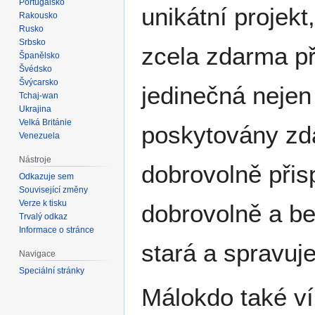
Portugalsko
unikátní projek
Rakousko
Rusko
Srbsko
zcela zdarma př
Španělsko
Švédsko
Švýcarsko
jedinečná nejen
Tchaj-wan
Ukrajina
Velká Británie
poskytovány zda
Venezuela
Nástroje
dobrovolně přisp
Odkazuje sem
Související změny
Verze k tisku
dobrovolně a be
Trvalý odkaz
Informace o stránce
stará a spravuje
Navigace
Speciální stránky
Málokdo také ví