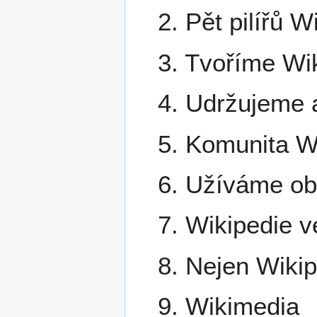
2. Pět pilířů W
3. Tvoříme Wik
4. Udržujeme 
5. Komunita W
6. Užíváme ob
7. Wikipedie v
8. Nejen Wiki
9. Wikimedia