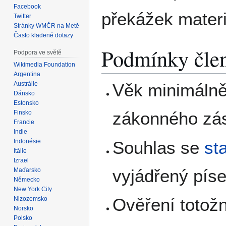
Facebook
překážek materi
Twitter
Stránky WMČR na Metě
Často kladené dotazy
Podmínky člen
Podpora ve světě
Wikimedia Foundation
Argentina
Austrálie
Věk minimálně 
Dánsko
Estonsko
zákonného zá
Finsko
Francie
Indie
Souhlas se
st
Indonésie
Itálie
Izrael
vyjádřený pís
Maďarsko
Německo
New York City
Ověření totož
Nizozemsko
Norsko
Polsko