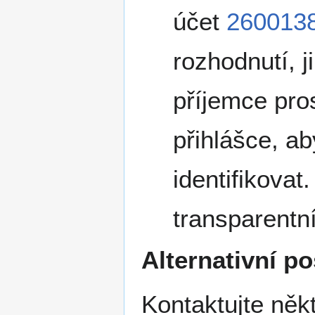
účet
260013
rozhodnutí, j
příjemce pro
přihlášce, a
identifikova
transparentn
Alternativní p
Kontaktujte něk