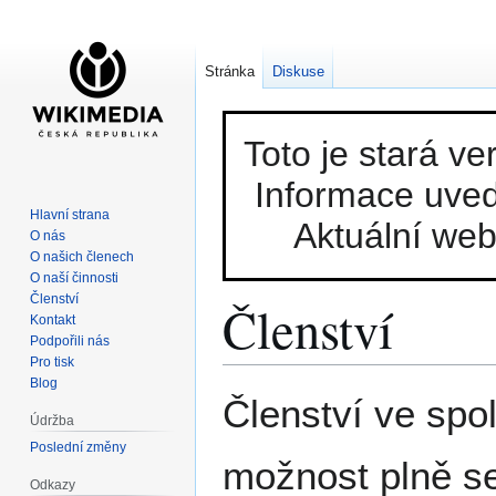
Stránka
Diskuse
Toto je stará v
Informace uved
Hlavní strana
Aktuální we
O nás
O našich členech
O naší činnosti
Členství
Členství
Kontakt
Podpořili nás
Pro tisk
Blog
Skočit
Skočit
Členství ve spo
na
na
Údržba
navigaci
vyhledávání
Poslední změny
možnost plně se
Odkazy