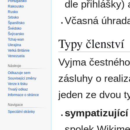
dle přihlášky)
Portugalsko
Rakousko
Rusko
Včasná úhrada
Srbsko
Španělsko
Švédsko
Švýcarsko
Typy členství
Tchaj-wan
Ukrajina
Velká Británie
Venezuela
Vyjma čestného 
Nástroje
Odkazuje sem
zásluhy o realiz
Související změny
Verze k tisku
Trvalý odkaz
jeden ze dvou ty
Informace o stránce
Navigace
sympatizující
Speciální stránky
spolek Wikime