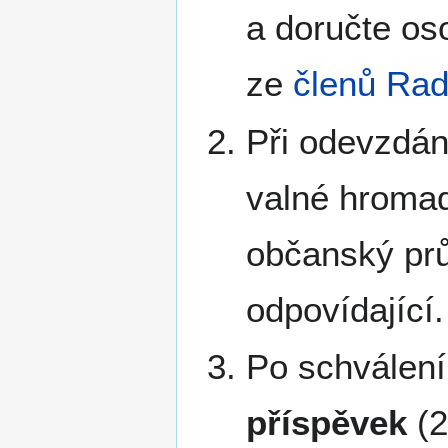
a doručte os
ze
členů Ra
Při odevzdání
valné hroma
občanský prů
odpovídající.
Po schválení
příspěvek
(2