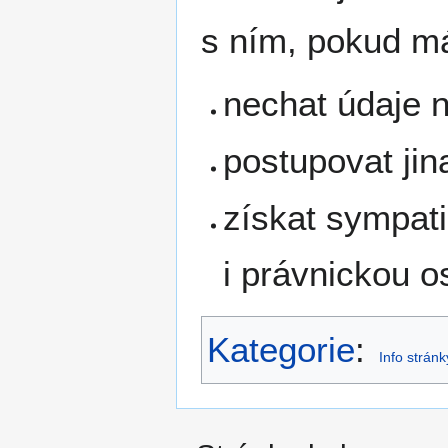
s ním, pokud m
nechat údaje n
postupovat ji
získat sympati
i právnickou o
Kategorie
:
Info stránk