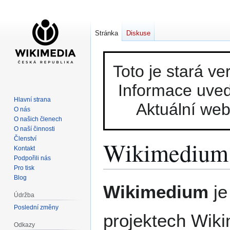
Stránka
Diskuse
Toto je stará v
Informace uved
Hlavní strana
Aktuální we
O nás
O našich členech
O naší činnosti
Členství
Wikimedium
Kontakt
Podpořili nás
Pro tisk
Blog
Skočit
Skočit
Wikimedium
je
na
na
Údržba
navigaci
vyhledávání
Poslední změny
projektech Wik
Odkazy