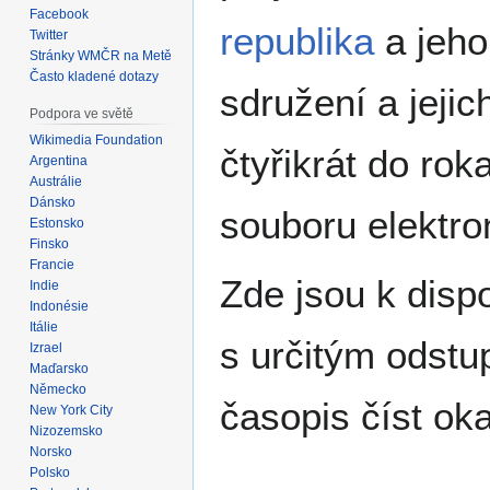
Facebook
republika
a jeho
Twitter
Stránky WMČR na Metě
Často kladené dotazy
sdružení a jeji
Podpora ve světě
Wikimedia Foundation
čtyřikrát do ro
Argentina
Austrálie
Dánsko
souboru elektro
Estonsko
Finsko
Francie
Zde jsou k dispo
Indie
Indonésie
Itálie
s určitým odstu
Izrael
Maďarsko
Německo
časopis číst oka
New York City
Nizozemsko
Norsko
Polsko