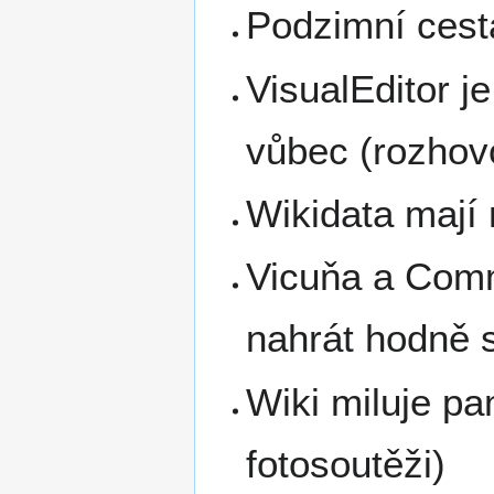
Podzimní cest
VisualEditor j
vůbec (rozhov
Wikidata mají 
Vicuňa a Com
nahrát hodně 
Wiki miluje pa
fotosoutěži)