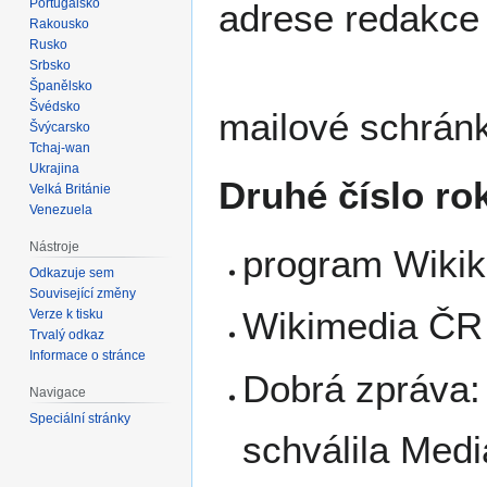
Portugalsko
adrese redakce
Rakousko
Rusko
Srbsko
Španělsko
Švédsko
mailové schránk
Švýcarsko
Tchaj-wan
Ukrajina
Druhé číslo ro
Velká Británie
Venezuela
Nástroje
program Wikik
Odkazuje sem
Související změny
Wikimedia ČR
Verze k tisku
Trvalý odkaz
Informace o stránce
Dobrá zpráva
Navigace
Speciální stránky
schválila Medi